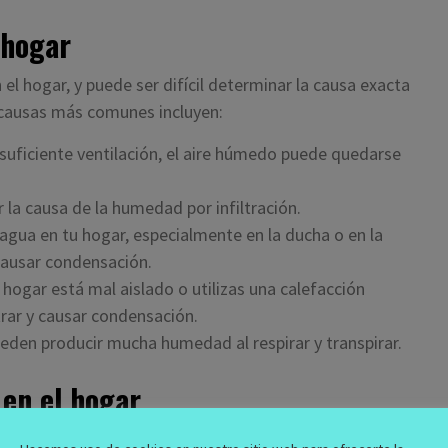
 hogar
l hogar, y puede ser difícil determinar la causa exacta
s causas más comunes incluyen:
e suficiente ventilación, el aire húmedo puede quedarse
 la causa de la humedad por infiltración.
agua en tu hogar, especialmente en la ducha o en la
causar condensación.
u hogar está mal aislado o utilizas una calefacción
ntrar y causar condensación.
pueden producir mucha humedad al respirar y transpirar.
 en el hogar
el hogar, ¿cómo puedes solucionar el problema? Algunas