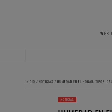
Saltar
al
contenido
WEB 
INICIO
NOTICIAS
HUMEDAD EN EL HOGAR: TIPOS, CA
NOTICIAS