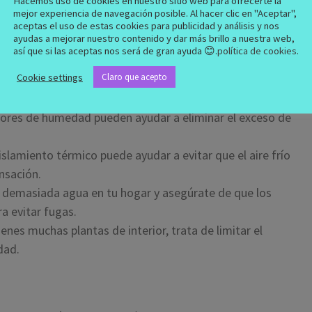
Hacemos uso de cookies en nuestro sitio web para ofrecerte la
mejor experiencia de navegación posible. Al hacer clic en "Aceptar",
aceptas el uso de estas cookies para publicidad y análisis y nos
ayudas a mejorar nuestro contenido y dar más brillo a nuestra web,
 puertas con frecuencia y utilizar extractores de aire
así que si las aceptas nos será de gran ayuda 😊.
política de cookies
.
hogar.
Cookie settings
Claro que acepto
e agua en tu hogar, es importante que la repares lo antes
n o por filtración.
ctores de humedad pueden ayudar a eliminar el exceso de
slamiento térmico puede ayudar a evitar que el aire frío
nsación.
ar demasiada agua en tu hogar y asegúrate de que los
ra evitar fugas.
ienes muchas plantas de interior, trata de limitar el
dad.