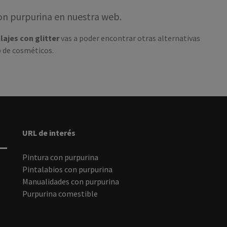
on purpurina en nuestra web.
lajes con glitter
vas a poder encontrar otras alternativas
o de cosméticos.
URL de interés
Pintura con purpurina
Pintalabios con purpurina
Manualidades con purpurina
Purpurina comestible