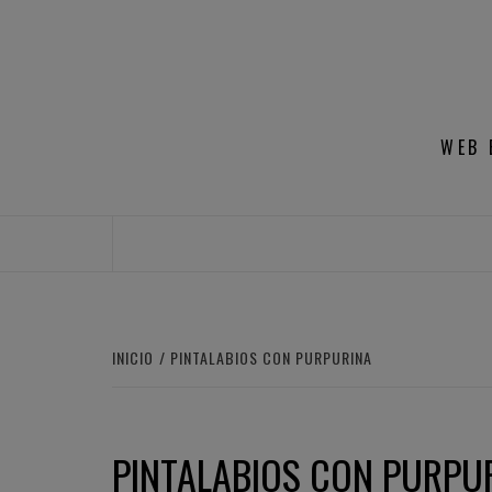
Saltar
al
contenido
WEB 
INICIO
PINTALABIOS CON PURPURINA
PINTALABIOS CON PURPU