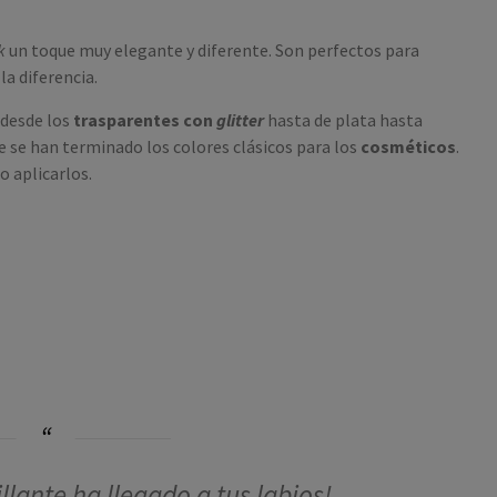
ok
un toque muy elegante y diferente. Son perfectos para
la diferencia.
 desde los
trasparentes con
glitter
hasta de plata hasta
e se han terminado los colores clásicos para los
cosméticos
.
o aplicarlos.
llante ha llegado a tus labios!