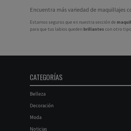
this
Encuentra más variedad de maquillajes c
really
is
Estamos seguros que en nuestra sección de
maquil
designed
para que tus labios queden
brillantes
con otro tip
with
useful
and
sophisticated
capabilities
who
sells
CATEGORÍAS
the
best
Belleza
https://perfectrolexwatches.to/
continuously
Decoración
improve
the
Moda
superb
Noticias
the