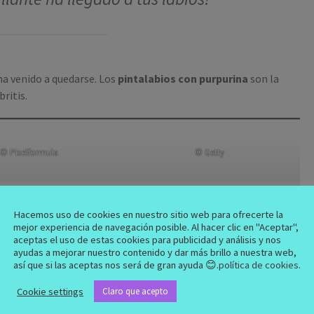
 ha venido a quedarse. Los
pintalabios con purpurina
son la
ritis.
© Pixelformula
© Getty
Hacemos uso de cookies en nuestro sitio web para ofrecerte la
mejor experiencia de navegación posible. Al hacer clic en "Aceptar",
aceptas el uso de estas cookies para publicidad y análisis y nos
ayudas a mejorar nuestro contenido y dar más brillo a nuestra web,
así que si las aceptas nos será de gran ayuda 😊.
política de cookies
.
Cookie settings
Claro que acepto